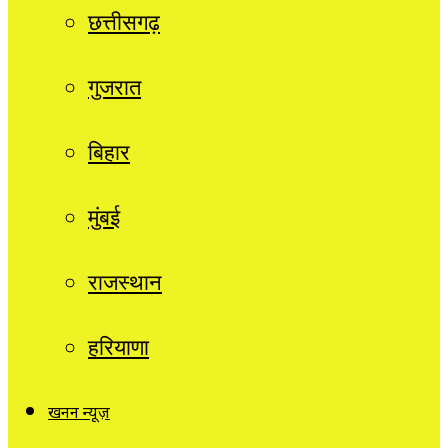
छत्तीसगढ़
गुजरात
बिहार
मुंबई
राजस्थान
हरियाणा
खनन न्यूज़