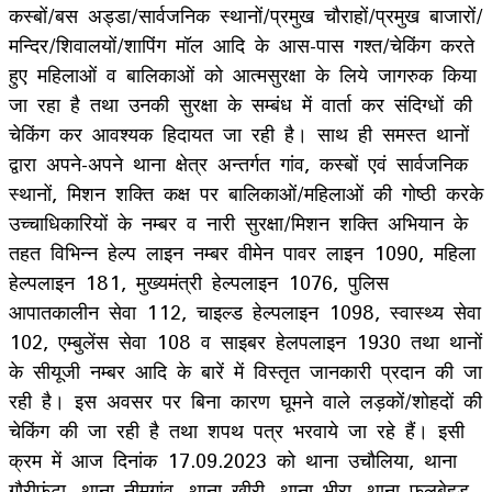
कस्बों/बस अड्डा/सार्वजनिक स्थानों/प्रमुख चौराहों/प्रमुख बाजारों/
मन्दिर/शिवालयों/शापिंग मॉल आदि के आस-पास गश्त/चेकिंग करते
हुए महिलाओं व बालिकाओं को आत्मसुरक्षा के लिये जागरुक किया
जा रहा है तथा उनकी सुरक्षा के सम्बंध में वार्ता कर संदिग्धों की
चेकिंग कर आवश्यक हिदायत जा रही है। साथ ही समस्त थानों
द्वारा अपने-अपने थाना क्षेत्र अन्तर्गत गांव, कस्बों एवं सार्वजनिक
स्थानों, मिशन शक्ति कक्ष पर बालिकाओं/महिलाओं की गोष्ठी करके
उच्चाधिकारियों के नम्बर व नारी सुरक्षा/मिशन शक्ति अभियान के
तहत विभिन्न हेल्प लाइन नम्बर वीमेन पावर लाइन 1090, महिला
हेल्पलाइन 181, मुख्यमंत्री हेल्पलाइन 1076, पुलिस
आपातकालीन सेवा 112, चाइल्ड हेल्पलाइन 1098, स्वास्थ्य सेवा
102, एम्बुलेंस सेवा 108 व साइबर हेलपलाइन 1930 तथा थानों
के सीयूजी नम्बर आदि के बारें में विस्तृत जानकारी प्रदान की जा
रही है। इस अवसर पर बिना कारण घूमने वाले लड़कों/शोहदों की
चेकिंग की जा रही है तथा शपथ पत्र भरवाये जा रहे हैं। इसी
क्रम में आज दिनांक 17.09.2023 को थाना उचौलिया, थाना
गौरीफंटा, थाना नीमगांव, थाना खीरी, थाना भीरा, थाना फूलबेहड़,