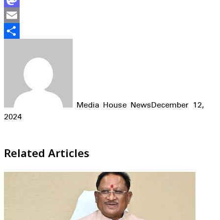
Mastodon
Email
Share
Media House News
December 12,
2024
Facebook
X
LinkedIn
WhatsApp
Telegram
Related Articles