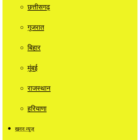
छत्तीसगढ़
गुजरात
बिहार
मुंबई
राजस्थान
हरियाणा
खनन न्यूज़