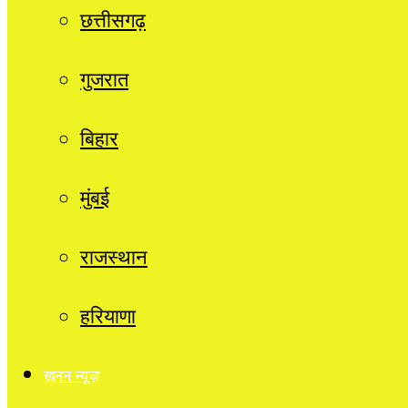
छत्तीसगढ़
गुजरात
बिहार
मुंबई
राजस्थान
हरियाणा
खनन न्यूज़