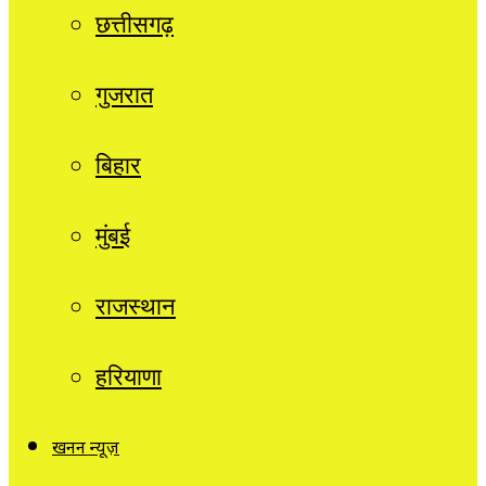
छत्तीसगढ़
गुजरात
बिहार
मुंबई
राजस्थान
हरियाणा
खनन न्यूज़