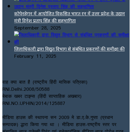
कोपेनहेगन में आयोजित विकसित भारत रन में उत्तर प्रदेश के उद्यान
मंत्री दिनेश प्रताप सिंह की सहभागिता
September 28, 2025
जिलाधिकारी द्वारा विद्युत विभाग से संबंधित प्रकरणों की समीक्षा की
February 11, 2025
वाह क्या बात है (राष्ट्रीय हिंदी मासिक पत्रिका)
RNI.Delhi.2008/50588
बेबाक खबर टाइम्स (हिंदी साप्ताहिक अखबार)
RNI.NO.UPHIN/2014/125887
मीडिया हाउस की स्थापना सन 2009 मे डा.ए.के.गुप्ता (प्रधान
सम्पादक) द्धारा किया गया था । मीडिया हाउस-राष्ट्रीय स्तर पर
संचालित न्यूज एजेन्सी,प्रिंट एवं इलेक्ट्रॉनिक मीडिया,न्यूज पोर्टल,यूटब