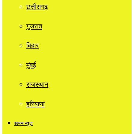
छत्तीसगढ़
गुजरात
बिहार
मुंबई
राजस्थान
हरियाणा
खनन न्यूज़