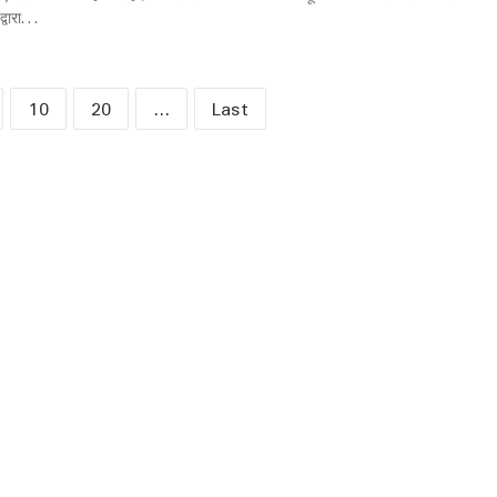
्वारा…
10
20
...
Last