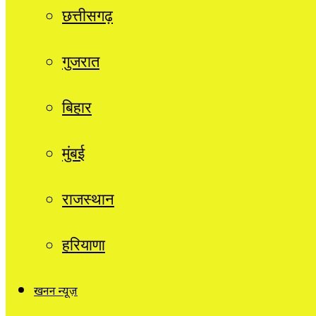
छत्तीसगढ़
गुजरात
बिहार
मुंबई
राजस्थान
हरियाणा
खनन न्यूज़