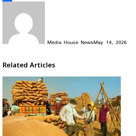
Share
Media House News
May 14, 2026
Facebook
X
LinkedIn
WhatsApp
Telegram
Related Articles