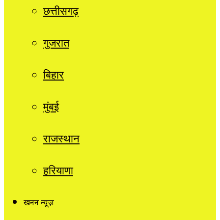
छत्तीसगढ़
गुजरात
बिहार
मुंबई
राजस्थान
हरियाणा
खनन न्यूज़