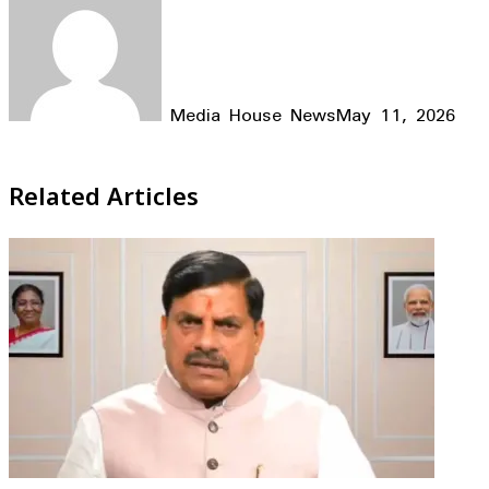
Media House News
May 11, 2026
Facebook
X
LinkedIn
WhatsApp
Telegram
Related Articles