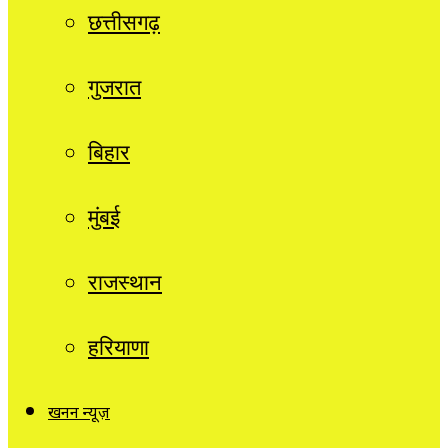
छत्तीसगढ़
गुजरात
बिहार
मुंबई
राजस्थान
हरियाणा
खनन न्यूज़