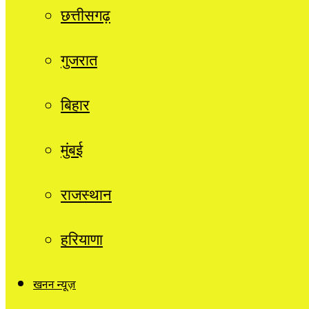
छत्तीसगढ़
गुजरात
बिहार
मुंबई
राजस्थान
हरियाणा
खनन न्यूज़