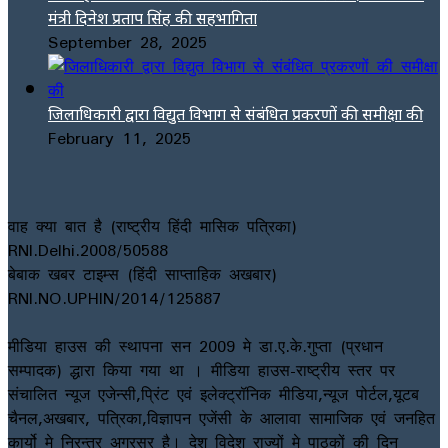
मंत्री दिनेश प्रताप सिंह की सहभागिता
September 28, 2025
जिलाधिकारी द्वारा विद्युत विभाग से संबंधित प्रकरणों की समीक्षा की
February 11, 2025
वाह क्या बात है (राष्ट्रीय हिंदी मासिक पत्रिका)
RNI.Delhi.2008/50588
बेबाक खबर टाइम्स (हिंदी साप्ताहिक अखबार)
RNI.NO.UPHIN/2014/125887
मीडिया हाउस की स्थापना सन 2009 मे डा.ए.के.गुप्ता (प्रधान
सम्पादक) द्धारा किया गया था । मीडिया हाउस-राष्ट्रीय स्तर पर
संचालित न्यूज एजेन्सी,प्रिंट एवं इलेक्ट्रॉनिक मीडिया,न्यूज पोर्टल,यूटब
चैनल,अखबार, पत्रिका,विज्ञापन एजेंसी के आलावा सामाजिक एवं जनहित
कार्यो मे निरन्तर अग्रसर है। देश विदेश राज्यों मे पाठकों की दिन