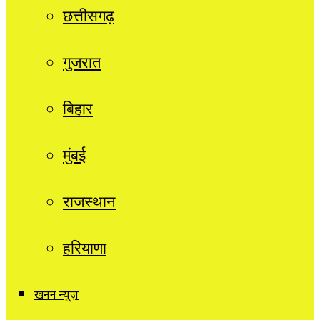
छत्तीसगढ़
गुजरात
बिहार
मुंबई
राजस्थान
हरियाणा
खनन न्यूज़