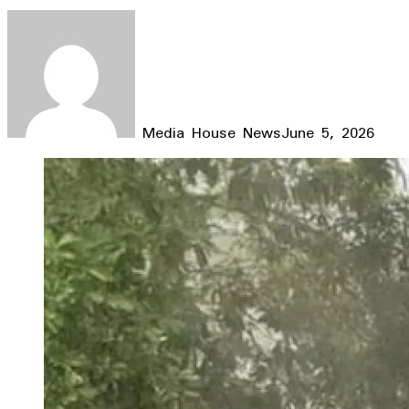
Media House News
June 5, 2026
Facebook
X
LinkedIn
WhatsApp
Telegram