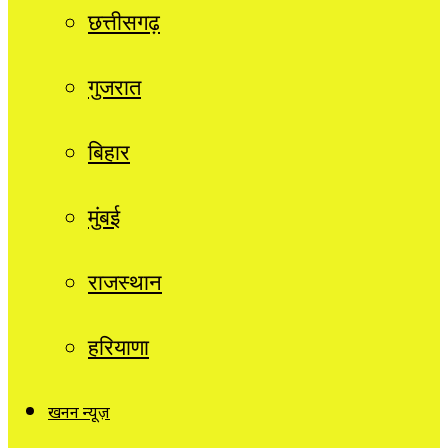
छत्तीसगढ़
गुजरात
बिहार
मुंबई
राजस्थान
हरियाणा
खनन न्यूज़