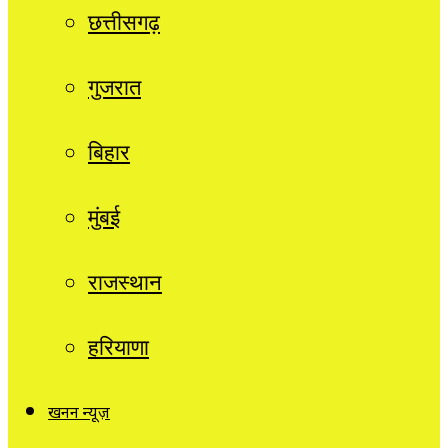
छत्तीसगढ़
गुजरात
बिहार
मुंबई
राजस्थान
हरियाणा
खनन न्यूज़