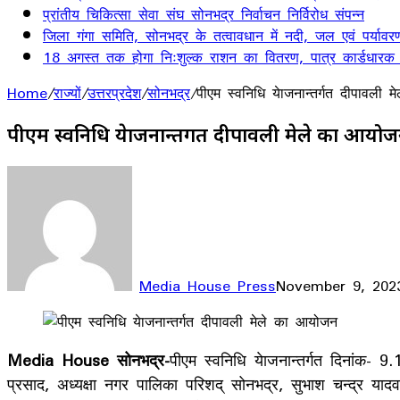
प्रांतीय चिकित्सा सेवा संघ सोनभद्र निर्वाचन निर्विरोध संपन्न
जिला गंगा समिति, सोनभद्र के तत्वावधान में नदी, जल एवं पर्यावर
18 अगस्त तक होगा निःशुल्क राशन का वितरण, पात्र कार्डधारक
Home
/
राज्यों
/
उत्तरप्रदेश
/
सोनभद्र
/
पीएम स्वनिधि येाजनान्तर्गत दीपावली
पीएम स्वनिधि येाजनान्तर्गत दीपावली मेले का आयो
Media House Press
November 9, 202
Facebook
X
LinkedIn
WhatsApp
Telegram
Media House सोनभद्र-
पीएम स्वनिधि येाजनान्तर्गत दिनांक
प्रसाद, अध्यक्षा नगर पालिका परिशद् सोनभद्र, सुभाश चन्द्र य