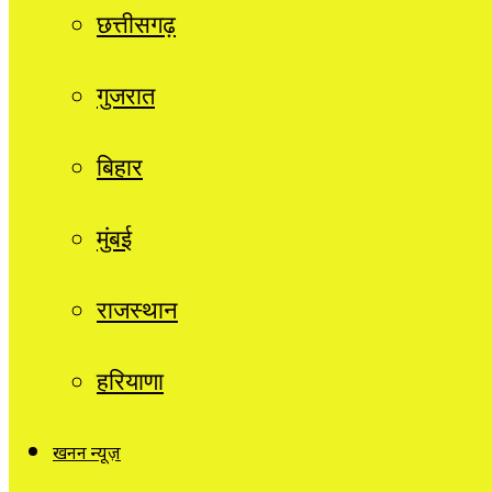
छत्तीसगढ़
गुजरात
बिहार
मुंबई
राजस्थान
हरियाणा
खनन न्यूज़