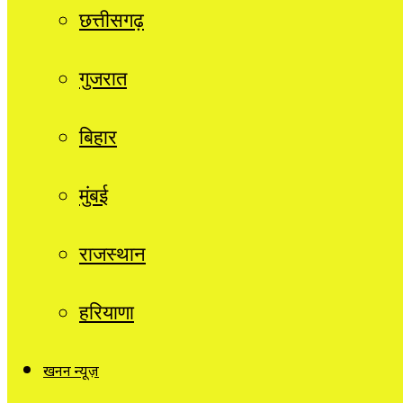
छत्तीसगढ़
गुजरात
बिहार
मुंबई
राजस्थान
हरियाणा
खनन न्यूज़