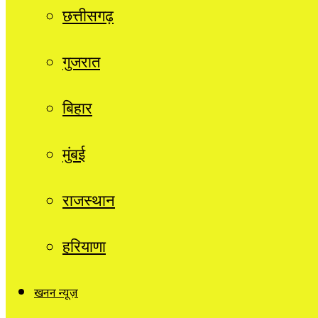
छत्तीसगढ़
गुजरात
बिहार
मुंबई
राजस्थान
हरियाणा
खनन न्यूज़