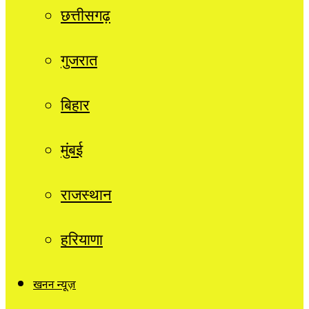
छत्तीसगढ़
गुजरात
बिहार
मुंबई
राजस्थान
हरियाणा
खनन न्यूज़