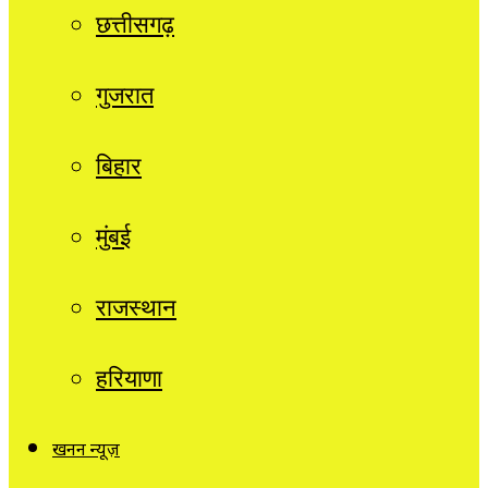
छत्तीसगढ़
गुजरात
बिहार
मुंबई
राजस्थान
हरियाणा
खनन न्यूज़