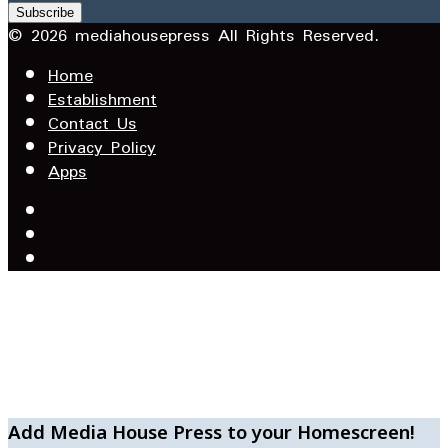
your
Email
© 2026 mediahousepress All Rights Reserved.
address
Home
Establishment
Contact Us
Privacy Policy
Apps
Facebook
X
YouTube
Facebook
WhatsApp
Telegram
Add Media House Press to your Homescreen!