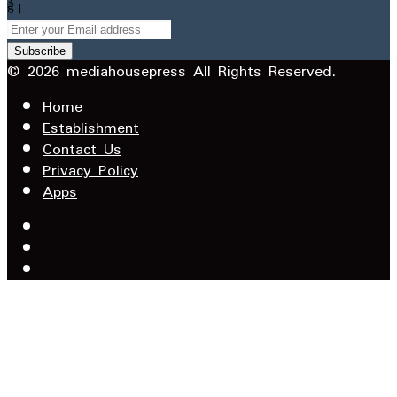
है।
Enter
your
Email
© 2026 mediahousepress All Rights Reserved.
address
Home
Establishment
Contact Us
Privacy Policy
Apps
Facebook
X
YouTube
Facebook
WhatsApp
Telegram