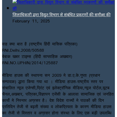
जिलाधिकारी द्वारा विद्युत विभाग से संबंधित प्रकरणों की समीक्षा की
February 11, 2025
वाह क्या बात है (राष्ट्रीय हिंदी मासिक पत्रिका)
RNI.Delhi.2008/50588
बेबाक खबर टाइम्स (हिंदी साप्ताहिक अखबार)
RNI.NO.UPHIN/2014/125887
मीडिया हाउस की स्थापना सन 2009 मे डा.ए.के.गुप्ता (प्रधान
सम्पादक) द्धारा किया गया था । मीडिया हाउस-राष्ट्रीय स्तर पर
संचालित न्यूज एजेन्सी,प्रिंट एवं इलेक्ट्रॉनिक मीडिया,न्यूज पोर्टल,यूटब
चैनल,अखबार, पत्रिका,विज्ञापन एजेंसी के आलावा सामाजिक एवं जनहित
कार्यो मे निरन्तर अग्रसर है। देश विदेश राज्यों मे पाठकों की दिन
प्रतिदिन तेजी से बढ़ती संख्या व लोकप्रियता के कारण मीडिया हाउस
का तेजी से विस्तार व अग्रसर होना संस्था के लिए एक बड़ी उपलब्धि