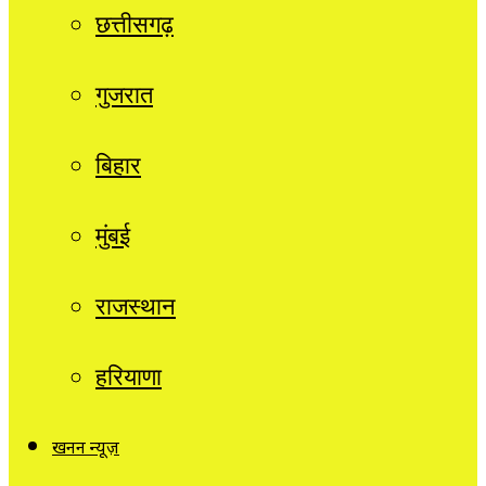
छत्तीसगढ़
गुजरात
बिहार
मुंबई
राजस्थान
हरियाणा
खनन न्यूज़