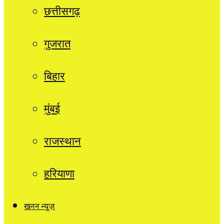
छत्तीसगढ़
गुजरात
बिहार
मुंबई
राजस्थान
हरियाणा
खनन न्यूज़