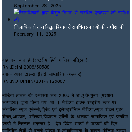
September 28, 2025
जिलाधिकारी द्वारा विद्युत विभाग से संबंधित प्रकरणों की समीक्षा की
February 11, 2025
वाह क्या बात है (राष्ट्रीय हिंदी मासिक पत्रिका)
RNI.Delhi.2008/50588
बेबाक खबर टाइम्स (हिंदी साप्ताहिक अखबार)
RNI.NO.UPHIN/2014/125887
मीडिया हाउस की स्थापना सन 2009 मे डा.ए.के.गुप्ता (प्रधान
सम्पादक) द्धारा किया गया था । मीडिया हाउस-राष्ट्रीय स्तर पर
संचालित न्यूज एजेन्सी,प्रिंट एवं इलेक्ट्रॉनिक मीडिया,न्यूज पोर्टल,यूटब
चैनल,अखबार, पत्रिका,विज्ञापन एजेंसी के आलावा सामाजिक एवं जनहित
कार्यो मे निरन्तर अग्रसर है। देश विदेश राज्यों मे पाठकों की दिन
प्रतिदिन तेजी से बढ़ती संख्या व लोकप्रियता के कारण मीडिया हाउस