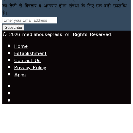
का तेजी से विस्तार व अग्रसर होना संस्था के लिए एक बड़ी उपलब्धि
है।
Enter
your
Email
© 2026 mediahousepress All Rights Reserved.
address
Home
Establishment
Contact Us
Privacy Policy
Apps
Facebook
X
YouTube
Facebook
WhatsApp
Telegram