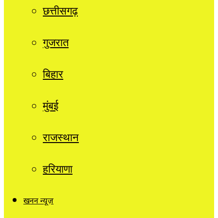
छत्तीसगढ़
गुजरात
बिहार
मुंबई
राजस्थान
हरियाणा
खनन न्यूज़