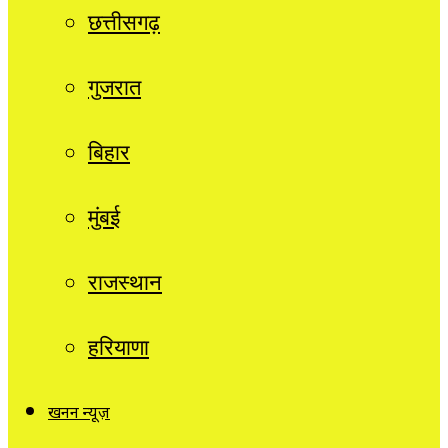
छत्तीसगढ़
गुजरात
बिहार
मुंबई
राजस्थान
हरियाणा
खनन न्यूज़