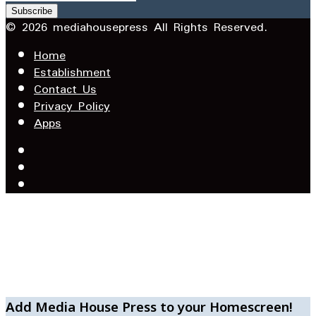
your
Email
© 2026 mediahousepress All Rights Reserved.
address
Home
Establishment
Contact Us
Privacy Policy
Apps
Facebook
X
YouTube
Facebook
WhatsApp
Telegram
Add Media House Press to your Homescreen!