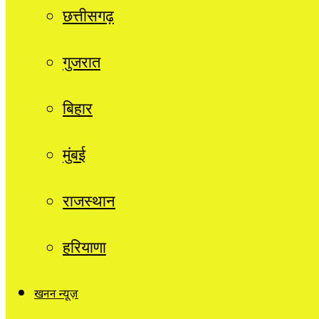
छत्तीसगढ़
गुजरात
बिहार
मुंबई
राजस्थान
हरियाणा
खनन न्यूज़