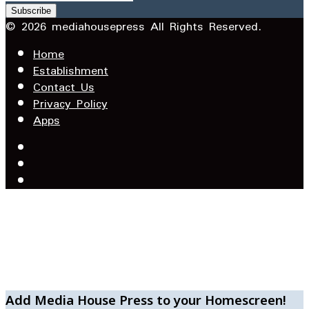
your
Email
© 2026 mediahousepress All Rights Reserved.
address
Home
Establishment
Contact Us
Privacy Policy
Apps
Facebook
X
YouTube
Facebook
WhatsApp
Telegram
Add Media House Press to your Homescreen!