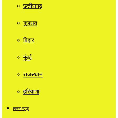
छत्तीसगढ़
गुजरात
बिहार
मुंबई
राजस्थान
हरियाणा
खनन न्यूज़