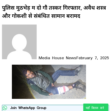
पुलिस मुठभेड़ में दो गौ तस्कर गिरफ्तार, अवैध शस्त्र
और गोकशी से संबंधित सामान बरामद
Media House News
February 7, 2025
Facebook
X
LinkedIn
WhatsApp
Telegram
Join WhatsApp Group
यहाँ क्लिक करे