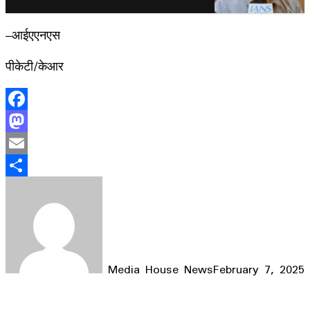
–आईएएनएस
पीकेटी/केआर
Facebook
Mastodon
Email
Share
Media House News
February 7, 2025
Facebook
X
LinkedIn
WhatsApp
Telegram