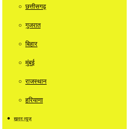
छत्तीसगढ़
गुजरात
बिहार
मुंबई
राजस्थान
हरियाणा
खनन न्यूज़