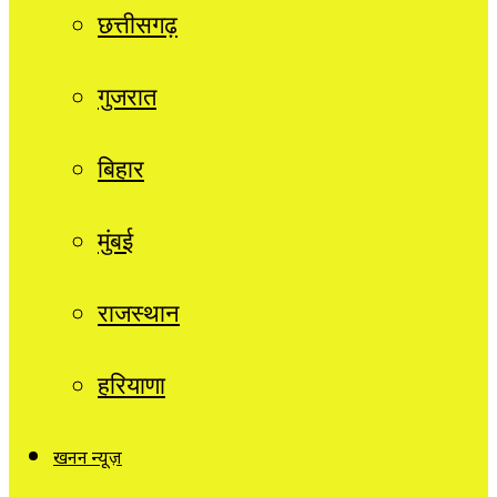
छत्तीसगढ़
गुजरात
बिहार
मुंबई
राजस्थान
हरियाणा
खनन न्यूज़