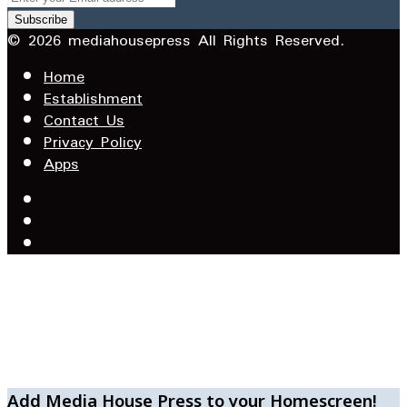
your
Email
© 2026 mediahousepress All Rights Reserved.
address
Home
Establishment
Contact Us
Privacy Policy
Apps
Facebook
X
YouTube
Facebook
WhatsApp
Telegram
Add Media House Press to your Homescreen!