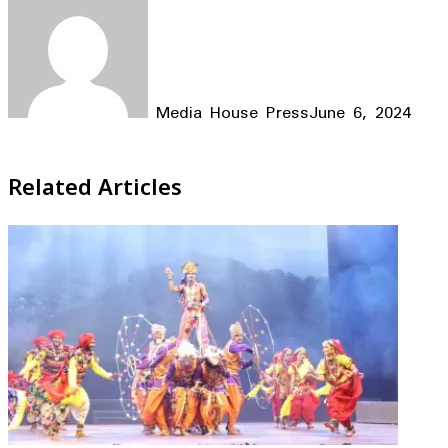
Media House Press
June 6, 2024
Facebook
X
LinkedIn
WhatsApp
Telegram
Related Articles