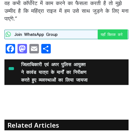
वह कभी कॉर्पोरेट में काम करने का फैसला करती है तो मुझे
उम्‍मीद है कि महिंद्रा राइज में हम उसे साथ जुड़ने के लिए मना
पाएंगे.”
Join WhatsApp Group
यहाँ क्लिक करे
F
M
E
S
a
a
m
h
c
st
ai
ar
जिलाधिकारी एवं अपर पुलिस आयुक्त
e
ने कावंड यात्रा के मार्गों का निरीक्षण
o
l
e
करते हुए व्यवस्थाओं का लिया जायजा
b
d
o
o
o
n
k
Related Articles