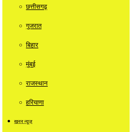
छत्तीसगढ़
गुजरात
बिहार
मुंबई
राजस्थान
हरियाणा
खनन न्यूज़