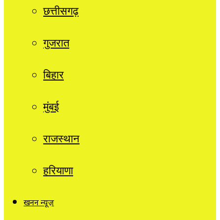
छत्तीसगढ़
गुजरात
बिहार
मुंबई
राजस्थान
हरियाणा
खनन न्यूज़