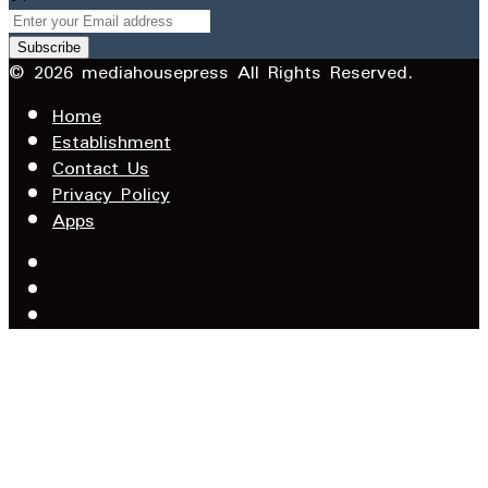
Enter
your
Email
© 2026 mediahousepress All Rights Reserved.
address
Home
Establishment
Contact Us
Privacy Policy
Apps
Facebook
X
YouTube
Facebook
WhatsApp
Telegram