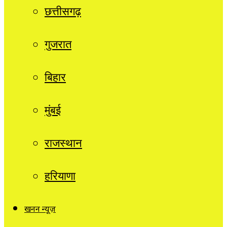
छत्तीसगढ़
गुजरात
बिहार
मुंबई
राजस्थान
हरियाणा
खनन न्यूज़