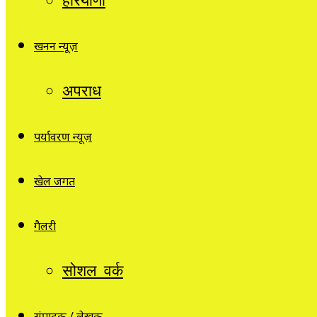
हरियाणा
खनन न्यूज़
अपराध
पर्यावरण न्यूज़
खेल जगत
गैलरी
सोशल वर्क
संपादक / लेखक