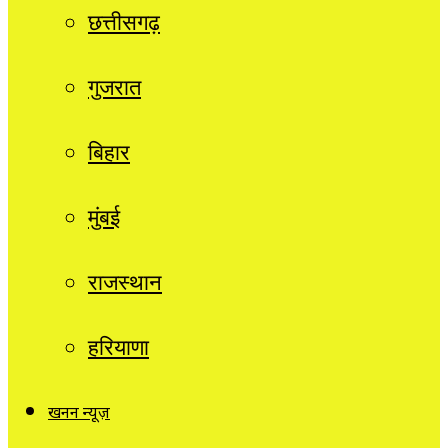
छत्तीसगढ़
गुजरात
बिहार
मुंबई
राजस्थान
हरियाणा
खनन न्यूज़