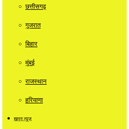
छत्तीसगढ़
गुजरात
बिहार
मुंबई
राजस्थान
हरियाणा
खनन न्यूज़