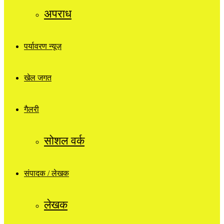
अपराध
पर्यावरण न्यूज़
खेल जगत
गैलरी
सोशल वर्क
संपादक / लेखक
लेखक