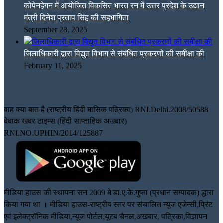
कोपेनहेगन में आयोजित विकसित भारत रन में उत्तर प्रदेश के उद्यान
मंत्री दिनेश प्रताप सिंह की सहभागिता
September 28, 2025
जिलाधिकारी द्वारा विद्युत विभाग से संबंधित प्रकरणों की समीक्षा की
February 11, 2025
वाह क्या बात है (राष्ट्रीय हिंदी मासिक पत्रिका) RNI.Delhi.2008/50588
बेबाक खबर टाइम्स (हिंदी साप्ताहिक अखबार)
RNI.NO.UPHIN/2014/125887
मीडिया हाउस की स्थापना सन 2009 मे डा.ए.के.गुप्ता (प्रधान सम्पादक) द्धारा
किया गया था । मीडिया हाउस-राष्ट्रीय स्तर पर संचालित न्यूज एजेन्सी,प्रिंट
एवं इलेक्ट्रॉनिक मीडिया,न्यूज पोर्टल,यूटब चैनल,अखबार, पत्रिका,विज्ञापन