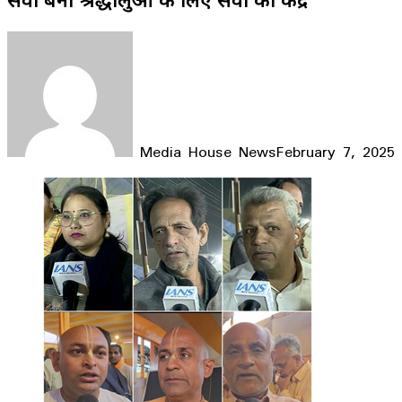
Media House News
February 7, 2025
Facebook
X
LinkedIn
WhatsApp
Telegram