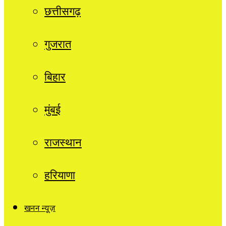
छत्तीसगढ़
गुजरात
बिहार
मुंबई
राजस्थान
हरियाणा
खनन न्यूज़