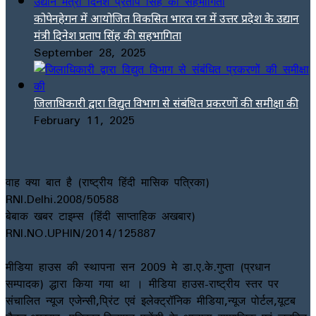
कोपेनहेगन में आयोजित विकसित भारत रन में उत्तर प्रदेश के उद्यान
मंत्री दिनेश प्रताप सिंह की सहभागिता
September 28, 2025
जिलाधिकारी द्वारा विद्युत विभाग से संबंधित प्रकरणों की समीक्षा की
February 11, 2025
वाह क्या बात है (राष्ट्रीय हिंदी मासिक पत्रिका)
RNI.Delhi.2008/50588
बेबाक खबर टाइम्स (हिंदी साप्ताहिक अखबार)
RNI.NO.UPHIN/2014/125887
मीडिया हाउस की स्थापना सन 2009 मे डा.ए.के.गुप्ता (प्रधान
सम्पादक) द्धारा किया गया था । मीडिया हाउस-राष्ट्रीय स्तर पर
संचालित न्यूज एजेन्सी,प्रिंट एवं इलेक्ट्रॉनिक मीडिया,न्यूज पोर्टल,यूटब