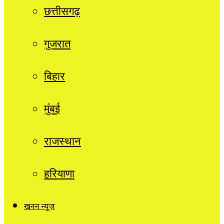
छत्तीसगढ़
गुजरात
बिहार
मुंबई
राजस्थान
हरियाणा
खनन न्यूज़