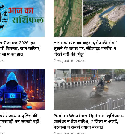
 7 अगस्त 2026: इन
Heatwave का कहर! यूरोप की ‘गंगा’
गी किस्मत, जानें करियर,
सूखने के कगार पर, सैटेलाइट तस्वीरों में
न लाभ का हाल
दिखी नदी की मिट्टी
26
August 6, 2026
षा पर राजस्थान पुलिस की
Punjab Weather Update: लुधियाना-
लापरवाही बन सकती बड़ी
जालंधर में तेज बारिश, 7 जिलों में अलर्ट;
ह
बरनाला में सबसे ज्यादा बरसात
26
August 6, 2026