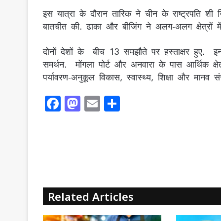
इस यात्रा के दौरान तारिक ने चीन के राष्ट्रपति शी ज
बातचीत की. ढाका और बीजिंग ने अलग-अलग क्षेत्रों मे
दोनों देशों के बीच 13 समझौते पर हस्ताक्षर हुए. इ
समर्थन. मोंगला पोर्ट और अनवारा के पास आर्थिक क्षेत्
पर्यावरण-अनुकूल विकास, स्वास्थ्य, शिक्षा और मानव
F
M
E
S
a
a
m
h
c
st
ai
ar
e
o
l
e
b
d
o
o
o
n
Related Articles
k