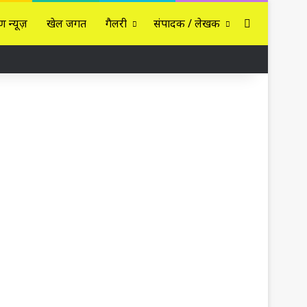
Sidebar
ण न्यूज़
खेल जगत
गैलरी
संपादक / लेखक