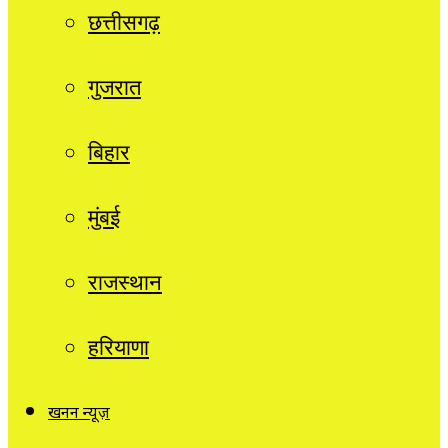
छत्तीसगढ़
गुजरात
बिहार
मुंबई
राजस्थान
हरियाणा
खनन न्यूज़