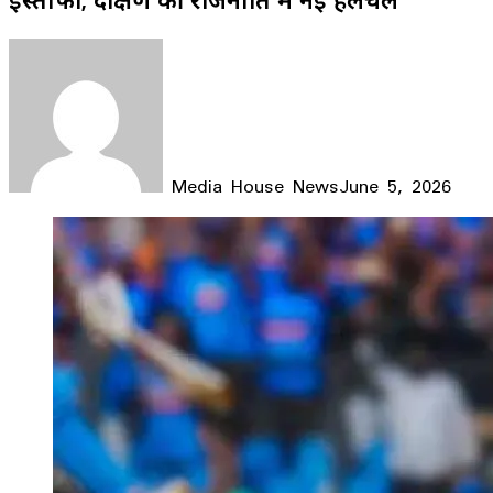
Media House News
June 5, 2026
Facebook
X
LinkedIn
WhatsApp
Telegram