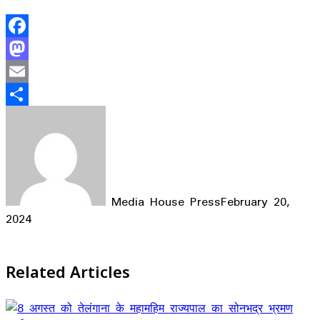
Facebook
Mastodon
Email
Share
Media House Press
February 20,
2024
Facebook
X
LinkedIn
WhatsApp
Telegram
Related Articles