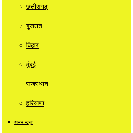
छत्तीसगढ़
गुजरात
बिहार
मुंबई
राजस्थान
हरियाणा
खनन न्यूज़