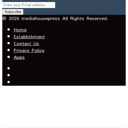
Enter
your
Email
© 2026 mediahousepress All Rights Reserved.
address
Home
Establishment
Contact Us
Privacy Policy
Apps
Facebook
X
YouTube
Facebook
WhatsApp
Telegram