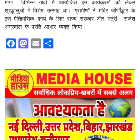
मांगा। विभिन्न गांवों में आयोजित इन कार्यक्रमों को लेकर
श्रद्धालुओं में विशेष उत्साह था। ग्रामीणों ने मंदिर जीर्णाेद्धार के
इस ऐतिहासिक कार्य के लिए राज्य सरकार और मंत्री राजेश
अग्रवाल के प्रति आभार व्यक्त किया।
F
M
E
S
a
a
m
h
c
st
ai
ar
e
o
l
e
b
d
o
o
o
n
k