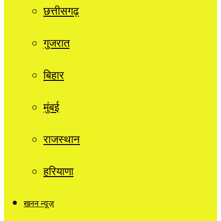
छत्तीसगढ़
गुजरात
बिहार
मुंबई
राजस्थान
हरियाणा
खनन न्यूज़