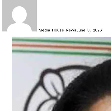
Media House News
June 3, 2026
Facebook
X
LinkedIn
WhatsApp
Telegram