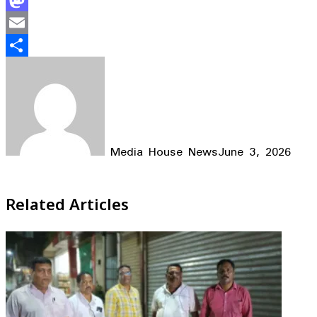
Mastodon
Email
Share
Media House News
June 3, 2026
Facebook
X
LinkedIn
WhatsApp
Telegram
Related Articles