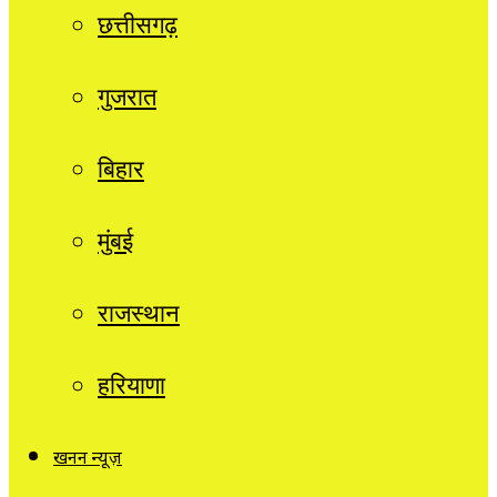
छत्तीसगढ़
गुजरात
बिहार
मुंबई
राजस्थान
हरियाणा
खनन न्यूज़