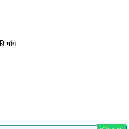
की माँग
यहाँ क्लिक करे