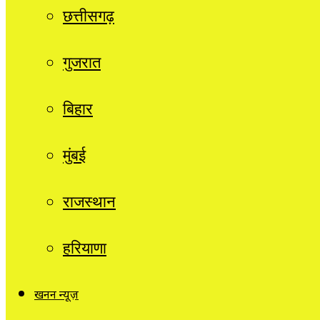
छत्तीसगढ़
गुजरात
बिहार
मुंबई
राजस्थान
हरियाणा
खनन न्यूज़