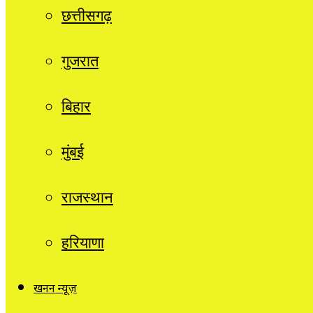
छत्तीसगढ़
गुजरात
बिहार
मुंबई
राजस्थान
हरियाणा
खनन न्यूज़