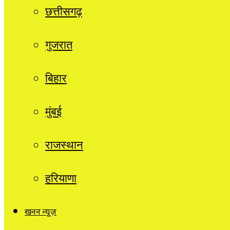
छत्तीसगढ़
गुजरात
बिहार
मुंबई
राजस्थान
हरियाणा
खनन न्यूज़