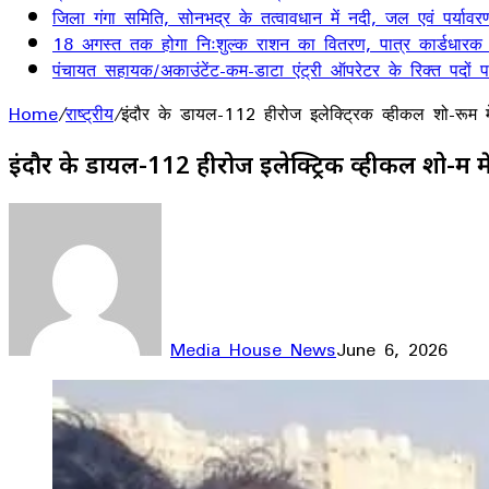
जिला गंगा समिति, सोनभद्र के तत्वावधान में नदी, जल एवं पर्यावर
18 अगस्त तक होगा निःशुल्क राशन का वितरण, पात्र कार्डधारक
पंचायत सहायक/अकाउंटेंट-कम-डाटा एंट्री ऑपरेटर के रिक्त पदों पर 
Home
/
राष्ट्रीय
/
इंदौर के डायल-112 हीरोज इलेक्ट्रिक व्हीकल शो-रूम मे
इंदौर के डायल-112 हीरोज इलेक्ट्रिक व्हीकल शो-रूम म
Media House News
June 6, 2026
Facebook
X
LinkedIn
WhatsApp
Telegram