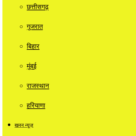
छत्तीसगढ़
गुजरात
बिहार
मुंबई
राजस्थान
हरियाणा
खनन न्यूज़