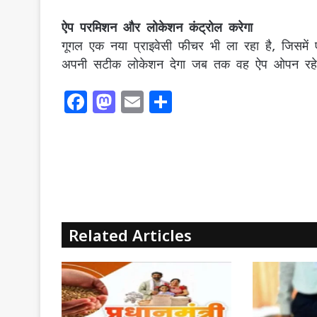
ऐप परमिशन और लोकेशन कंट्रोल करेगा
गूगल एक नया प्राइवेसी फीचर भी ला रहा है, जिसम
अपनी सटीक लोकेशन देगा जब तक वह ऐप ओपन रह
F
M
E
S
a
a
m
h
c
st
ai
ar
e
o
l
e
b
d
o
o
o
n
Related Articles
k