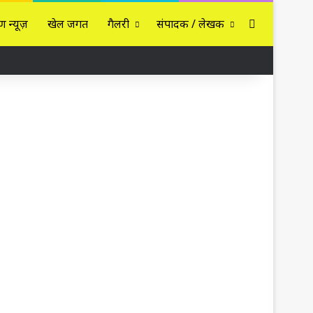
Sidebar
ण न्यूज़
खेल जगत
गैलरी
संपादक / लेखक