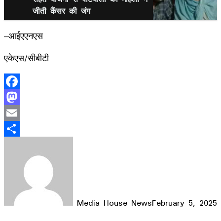
जीती कैंसर की जंग
–आईएएनएस
एकेएस/सीबीटी
Facebook
Mastodon
Email
Share
Media House News
February 5, 2025
Facebook
X
LinkedIn
WhatsApp
Telegram