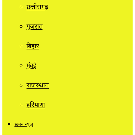
छत्तीसगढ़
गुजरात
बिहार
मुंबई
राजस्थान
हरियाणा
खनन न्यूज़