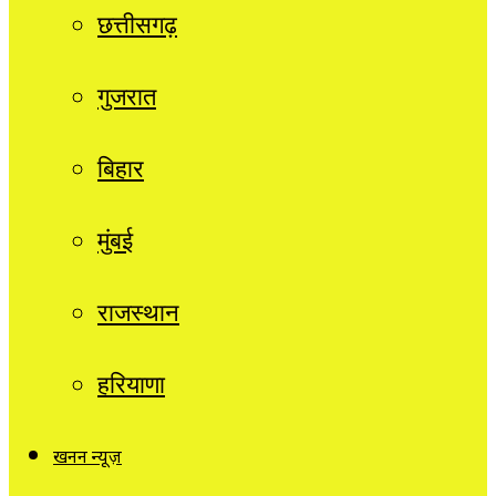
छत्तीसगढ़
गुजरात
बिहार
मुंबई
राजस्थान
हरियाणा
खनन न्यूज़