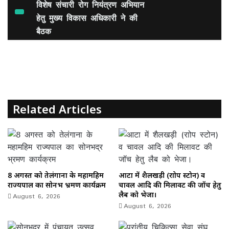
c
st
ai
ar
विशेष संचारी रोग नियंत्रण अभियान
e
हेतु मुख्य विकास अधिकारी ने की
o
l
e
बैठक
b
d
o
o
o
n
k
Related Articles
8 अगस्त को तेलंगाना के महामहिम
आटा में शैलखड़ी (राोप स्टोन) व
राज्यपाल का सोनभद्र भ्रमण कार्यक्रम
चावल आदि की मिलावट की जॉच हेतु
August 6, 2026
लैब को भेजा।
August 6, 2026